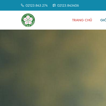
02123.843.274
02123.843406
TRANG CHỦ
GIỚ