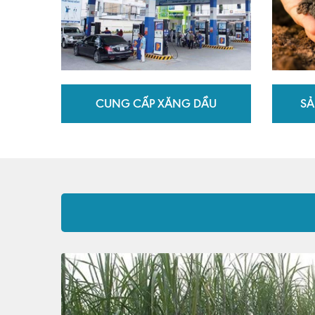
CUNG CẤP XĂNG DẦU
SẢ