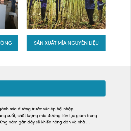
ĐƯỜNG
SẢN XUẤT MÍA NGUYÊN LIỆU
ành mía đường trước sức ép hội nhập
ng suất, chất lượng mía đường liên tục giảm trong
ững năm gần đây sẽ khiến nông dân và nhà ...