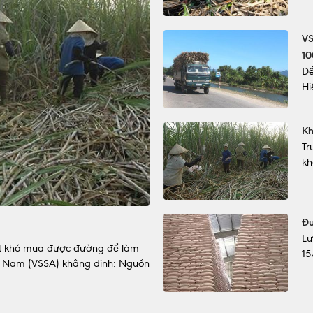
VS
10
Để
Hi
Kh
Tr
kh
Đư
Lư
uất khó mua được đường để làm
15
ệt Nam (VSSA) khẳng định: Nguồn