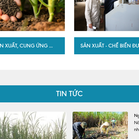
N XUẤT, CUNG ỨNG ...
SẢN XUẤT - CHẾ BIẾN 
TIN TỨC
Ng
Nă
nh