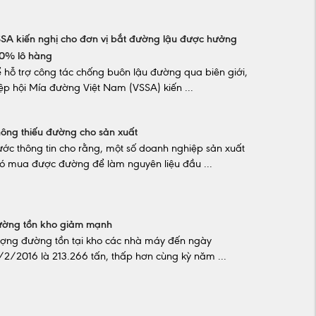
SA kiến nghị cho đơn vị bắt đường lậu được hưởng
0% lô hàng
 hỗ trợ công tác chống buôn lậu đường qua biên giới,
ệp hội Mía đường Việt Nam (VSSA) kiến ...
ông thiếu đường cho sản xuất
ước thông tin cho rằng, một số doanh nghiệp sản xuất
ó mua được đường để làm nguyên liệu đầu ...
ờng tồn kho giảm mạnh
ợng đường tồn tại kho các nhà máy đến ngày
/2/2016 là 213.266 tấn, thấp hơn cùng kỳ năm ...